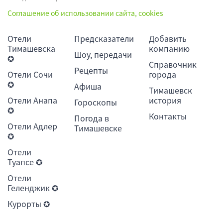
Соглашение об использовании сайта, cookies
Отели
Предсказатели
Добавить
Тимашевска
компанию
Шоу, передачи
✪
Справочник
Рецепты
Отели Сочи
города
✪
Афиша
Тимашевск
Отели Анапа
история
Гороскопы
✪
Контакты
Погода в
Отели Адлер
Тимашевске
✪
Отели
Туапсе ✪
Отели
Геленджик ✪
Курорты ✪