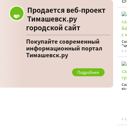
Продается веб-проект
Тимашевск.ру
городской сайт
Покупайте современный
Са
"ц
информационный портал
1
Тимашевск.ру
Подробнее
Са
из
1