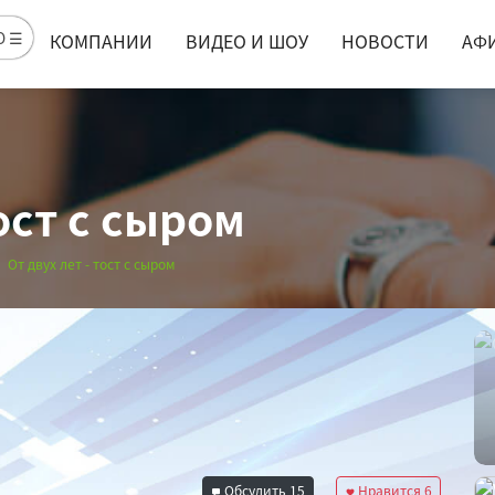
Ю ☰
КОМПАНИИ
ВИДЕО И ШОУ
НОВОСТИ
АФ
ост с сыром
От двух лет - тост с сыром
Обсудить
15
Нравится
6