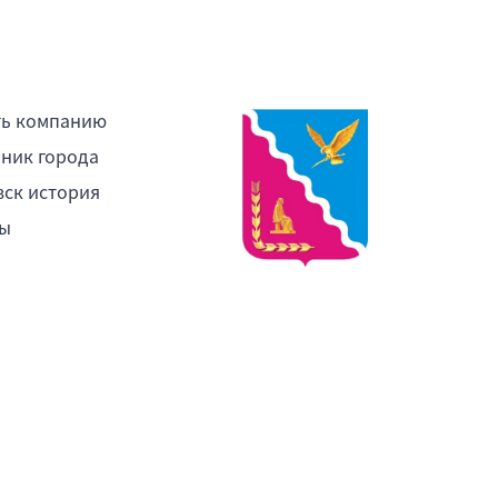
ть компанию
ник города
ск история
ы