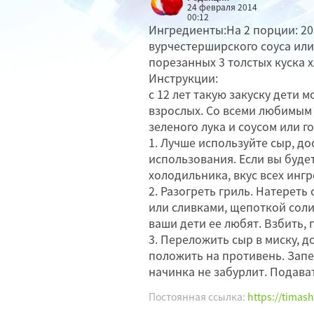
24 февраля 2014
00:12
Ингредиенты:На 2 порции: 200
вурчестерширского соуса или
порезанных 3 толстых куска 
Инструкции:
с 12 лет такую закуску дети
взрослых. Со всеми любимым
зеленого лука и соусом или г
1. Лучше используйте сыр, до
использования. Если вы будет
холодильника, вкус всех инг
2. Разогреть гриль. Натереть
или сливками, щепоткой соли
ваши дети ее любят. Взбить, 
3. Переложить сыр в миску, д
положить на противень. Запе
начинка не забурлит. Подават
Постоянная ссылка:
https://timash