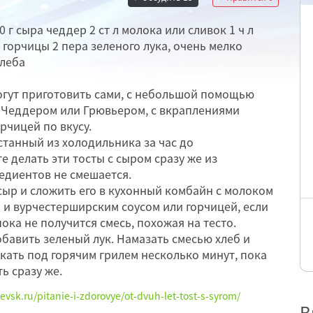
 г сыра чеддер 2 ст л молока или сливок 1 ч л
 горчицы 2 пера зеленого лука, очень мелко
хлеба
 могут приготовить сами, с небольшой помощью
 Чеддером или Грювьером, с вкраплениями
орчицей по вкусу.
станный из холодильника за час до
е делать эти тосты с сыром сразу же из
редиентов не смешается.
 сыр и сложить его в кухонный комбайн с молоком
 и вурчестерширским соусом или горчицей, если
пока не получится смесь, похожая на тесто.
обавить зеленый лук. Намазать смесью хлеб и
кать под горячим грилем несколько минут, пока
ь сразу же.
evsk.ru/pitanie-i-zdorovye/ot-dvuh-let-tost-s-syrom/
В