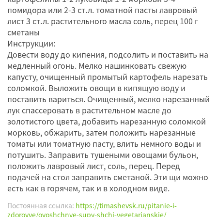
помидора или 2-3 ст.л. томатной пасты лавровый
лист 3 ст.л. растительного масла соль, перец 100 г
сметаны
Инструкции:
Довести воду до кипения, подсолить и поставить на
медленный огонь. Мелко нашинковать свежую
капусту, очищенный промытый картофель нарезать
соломкой. Выложить овощи в кипящую воду и
поставить вариться. Очищенный, мелко нарезанный
лук спассеровать в растительном масле до
золотистого цвета, добавить нарезанную соломкой
морковь, обжарить, затем положить нарезанные
томаты или томатную пасту, влить немного воды и
потушить. Заправить тушеными овощами бульон,
положить лавровый лист, соль, перец. Перед
подачей на стол заправить сметаной. Эти щи можно
есть как в горячем, так и в холодном виде.
Постоянная ссылка:
https://timashevsk.ru/pitanie-i-
zdorovye/ovoshchnye-supy-shchi-vegetarianskie/