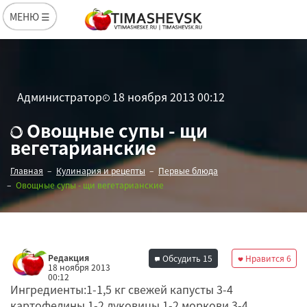
МЕНЮ ☰
Администратор
18 ноября 2013 00:12
Овощные супы - щи
вегетарианские
Главная
Кулинария и рецепты
Первые блюда
Овощные супы - щи вегетарианские
Редакция
Обсудить
15
Нравится
6
18 ноября 2013
00:12
Ингредиенты:1-1,5 кг свежей капусты 3-4
картофелины 1-2 луковицы 1-2 моркови 3-4