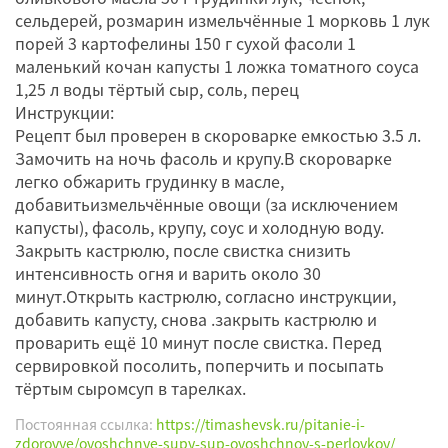
сельдерей, розмарин измельчённые 1 морковь 1 лук
порей 3 картофелины 150 г сухой фасоли 1
маленький кочан капусты 1 ложка томатного соуса
1,25 л воды тёртый сыр, соль, перец
Инструкции:
Рецепт был проверен в скороварке емкостью 3.5 л.
Замочить на ночь фасоль и крупу.В скороварке
легко обжарить грудинку в масле,
добавитьизмельчённые овощи (за исключением
капусты), фасоль, крупу, соус и холодную воду.
Закрыть кастрюлю, после свистка снизить
интенсивность огня и варить около 30
минут.Открыть кастрюлю, согласно инструкции,
добавить капусту, снова .закрыть кастрюлю и
проварить ещё 10 минут после свистка. Перед
сервировкой посолить, поперчить и посыпать
тёртым сыромсуп в тарелках.
Постоянная ссылка:
https://timashevsk.ru/pitanie-i-
zdorovye/ovoshchnye-supy-sup-ovoshchnoy-s-perlovkoy/