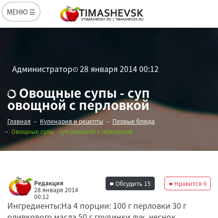
МЕНЮ ☰
Администратор
28 января 2014 00:12
Овощные супы - суп
овощной с перловкой
Главная
Кулинария и рецепты
Первые блюда
Овощные супы - суп овощной с перловкой
Редакция
Обсудить
15
Нравится
6
28 января 2014
00:12
Ингредиенты:На 4 порции: 100 г перловки 30 г
оливкового масла 50 г грудинки лук, чеснок,