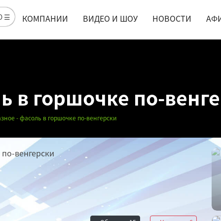
Ю ☰
КОМПАНИИ
ВИДЕО И ШОУ
НОВОСТИ
АФ
ь в горшочке по-венг
азное - фасоль в горшочке по-венгерски