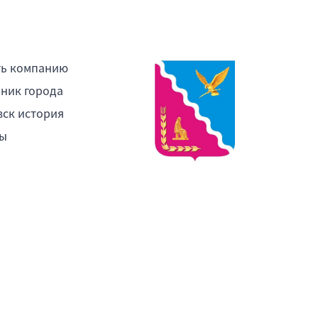
ть компанию
ник города
ск история
ы