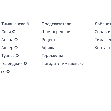
 Тимашевска ✪
Предсказатели
Добави
 Сочи ✪
Шоу, передачи
Справоч
 Анапа ✪
Рецепты
Тимашев
 Адлер ✪
Афиша
Контакт
 Туапсе ✪
Гороскопы
 Геленджик ✪
Погода в Тимашевске
рты ✪