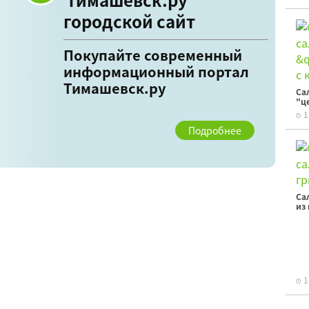
городской сайт
Покупайте современный
информационный портал
Тимашевск.ру
Са
"ц
1
Подробнее
Са
из
1