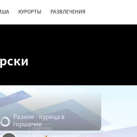
ИША
КУРОРТЫ
РАЗВЛЕЧЕНИЯ
ерски
Разное - курица в
горшочке