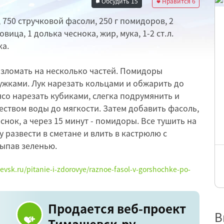
Обсудить
15
Нравится
6
 750 стручковой фасоли, 250 г помидоров, 2
овица, 1 долька чеснока, жир, мука, 1-2 ст.л.
ка.
азломать на несколько частей. Помидоры
ужками. Лук нарезать кольцами и обжарить до
ясо нарезать кубиками, слегка подрумянить и
ством воды до мягкости. Затем добавить фасоль,
нок, а через 15 минут - помидоры. Все тушить на
у развести в сметане и влить в кастрюлю с
сыпав зеленью.
hevsk.ru/pitanie-i-zdorovye/raznoe-fasol-v-gorshochke-po-
Продается веб-проект
В
Тимашевск.ру