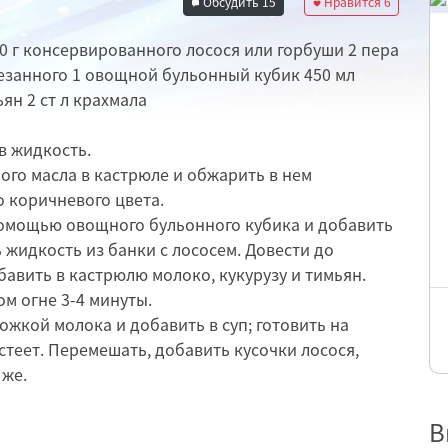
Обсудить
15
Нравится
6
0 г консервированного лосося или горбуши 2 пера
езанного 1 овощной бульонный кубик 450 мл
ян 2 ст л крахмала
в жидкость.
ного масла в кастрюле и обжарить в нем
о коричневого цвета.
 помощью овощного бульонного кубика и добавить
 жидкость из банки с лососем. Довести до
бавить в кастрюлю молоко, кукурузу и тимьян.
ом огне 3-4 минуты.
ложкой молока и добавить в суп; готовить на
стеет. Перемешать, добавить кусочки лосося,
 же.
В