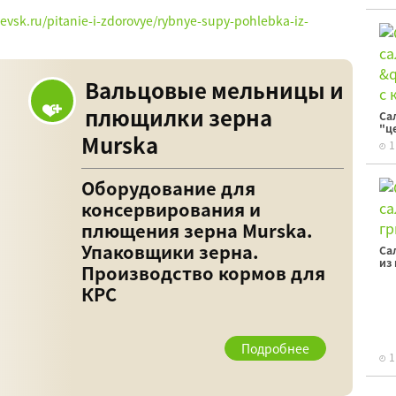
hevsk.ru/pitanie-i-zdorovye/rybnye-supy-pohlebka-iz-
Вальцовые мельницы и
плющилки зерна
Са
"ц
Murska
1
Оборудование для
консервирования и
плющения зерна Murska.
Упаковщики зерна.
Са
из
Производство кормов для
КРС
Подробнее
1