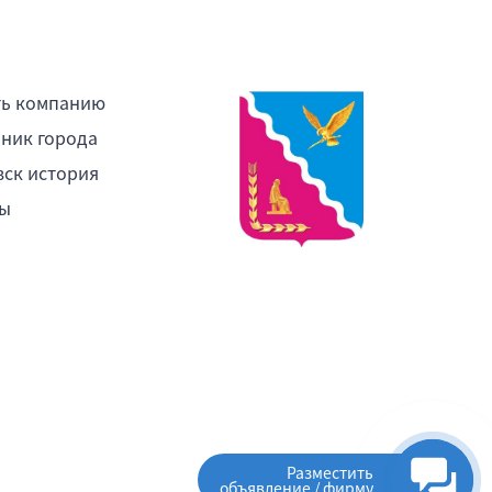
ть компанию
ник города
ск история
ы
Разместить
объявление / фирму