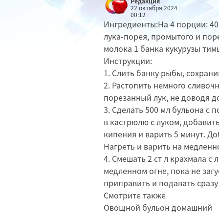
Редакция
22 октября 2024
00:12
Ингредиенты:На 4 порции: 40
лука-порея, промытого и пор
молока 1 банка кукурузы тимь
Инструкции:
1. Слить банку рыбы, сохрани
2. Растопить немного сливоч
порезанный лук, не доводя д
3. Сделать 500 мл бульона с
в кастрюлю с луком, добавить
кипения и варить 5 минут. До
Нагреть и варить на медленн
4. Смешать 2 ст л крахмала с 
медленном огне, пока не загу
приправить и подавать сразу
Смотрите также
Овощной бульон домашний