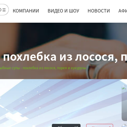
Ю ☰
КОМПАНИИ
ВИДЕО И ШОУ
НОВОСТИ
АФ
похлебка из лосося, 
ыбные супы - похлебка из лосося, порея и кукурузы