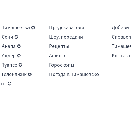
 Тимашевска ✪
Предсказатели
Добави
 Сочи ✪
Шоу, передачи
Справоч
 Анапа ✪
Рецепты
Тимашев
 Адлер ✪
Афиша
Контакт
 Туапсе ✪
Гороскопы
 Геленджик ✪
Погода в Тимашевске
рты ✪