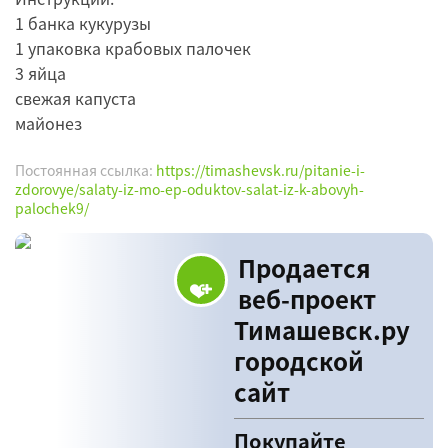
1 банка кукурузы
1 упаковка крабовых палочек
3 яйца
свежая капуста
майонез
Постоянная ссылка:
https://timashevsk.ru/pitanie-i-
zdorovye/salaty-iz-mo-ep-oduktov-salat-iz-k-abovyh-
palochek9/
Продается
веб-проект
Тимашевск.ру
городской
сайт
Покупайте