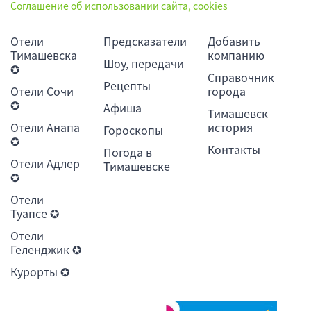
Соглашение об использовании сайта, cookies
Отели
Предсказатели
Добавить
Тимашевска
компанию
Шоу, передачи
✪
Справочник
Рецепты
Отели Сочи
города
✪
Афиша
Тимашевск
Отели Анапа
история
Гороскопы
✪
Контакты
Погода в
Отели Адлер
Тимашевске
✪
Отели
Туапсе ✪
Отели
Геленджик ✪
Курорты ✪