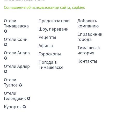
Соглашение об использовании сайта, cookies
Отели
Предсказатели
Добавить
Тимашевска
компанию
Шоу, передачи
✪
Справочник
Рецепты
Отели Сочи
города
✪
Афиша
Тимашевск
Отели Анапа
история
Гороскопы
✪
Контакты
Погода в
Отели Адлер
Тимашевске
✪
Отели
Туапсе ✪
Отели
Геленджик ✪
Курорты ✪