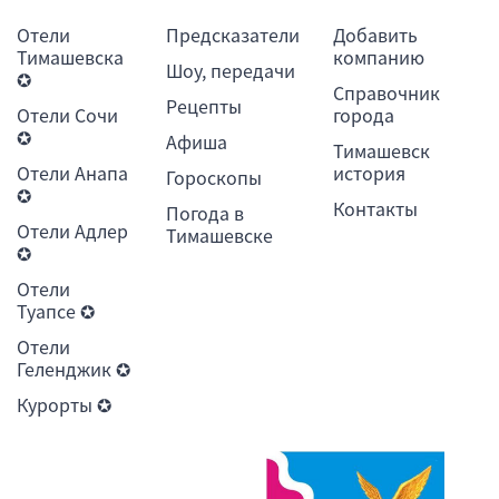
Отели
Предсказатели
Добавить
Тимашевска
компанию
Шоу, передачи
✪
Справочник
Рецепты
Отели Сочи
города
✪
Афиша
Тимашевск
Отели Анапа
история
Гороскопы
✪
Контакты
Погода в
Отели Адлер
Тимашевске
✪
Отели
Туапсе ✪
Отели
Геленджик ✪
Курорты ✪