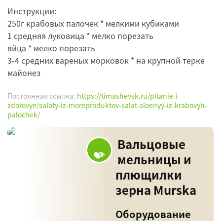
Инструкции:
250г крабовых палочек * мелкими кубиками
1 средняя луковица * мелко порезать
яйца * мелко порезать
3-4 средних вареных морковок * на крупной терке
майонез
Постоянная ссылка:
https://timashevsk.ru/pitanie-i-
zdorovye/salaty-iz-moreproduktov-salat-sloenyy-iz-krabovyh-
palochek/
Вальцовые
мельницы и
плющилки
зерна Murska
Оборудование