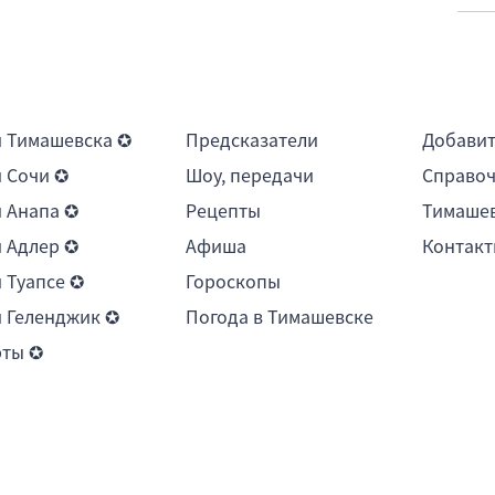
 Тимашевска ✪
Предсказатели
Добави
 Сочи ✪
Шоу, передачи
Справоч
 Анапа ✪
Рецепты
Тимашев
 Адлер ✪
Афиша
Контакт
 Туапсе ✪
Гороскопы
 Геленджик ✪
Погода в Тимашевске
рты ✪