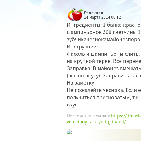
Редакция
14 марта 2014 00:12
Ингредиенты: 1 банка красно
шампиньонов 300 г.ветчины 1
зубчикачеснокамайонезпорош
Инструкции:
Фасоль и шампиньоны слить, 
на крупной терке. Все перем
Заправка: В майонез вмешать
(все по вкусу). Заправить сала
На заметку
Не пожалейте чеснока. Если е
получиться пресноватым, т.к
вкус.
Постоянная ссылка:
https://timash
vetchinoy-fasolyu-i-gribami/