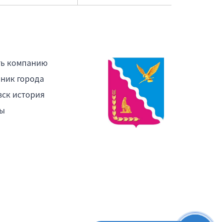
ть компанию
ник города
ск история
ы