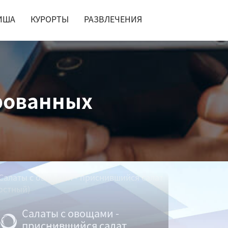
ИША
КУРОРТЫ
РАЗВЛЕЧЕНИЯ
рованных
Салаты с овощами -
приснившийся салат