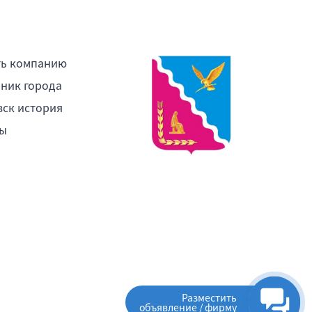
ть компанию
ник города
ск история
ы
Разместить
объявление / фирму