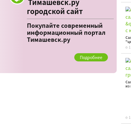
Тимашевск.ру
городской сайт
Покупайте современный
информационный портал
Са
Тимашевск.ру
"ц
1
Подробнее
Са
из
1