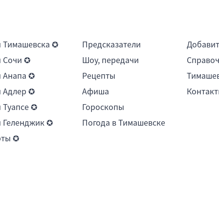
 Тимашевска ✪
Предсказатели
Добави
 Сочи ✪
Шоу, передачи
Справоч
 Анапа ✪
Рецепты
Тимашев
 Адлер ✪
Афиша
Контакт
 Туапсе ✪
Гороскопы
 Геленджик ✪
Погода в Тимашевске
рты ✪