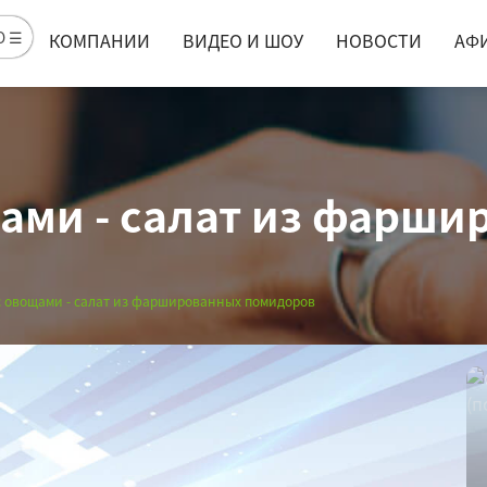
Ю ☰
КОМПАНИИ
ВИДЕО И ШОУ
НОВОСТИ
АФ
ами - салат из фарши
с овощами - салат из фаршированных помидоров