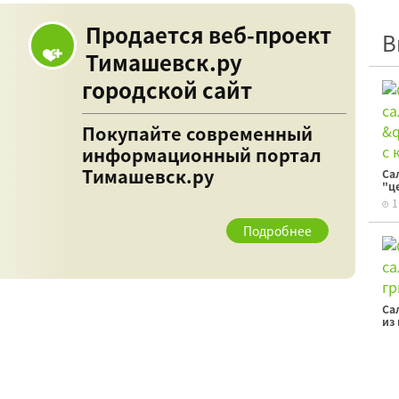
Продается веб-проект
В
Тимашевск.ру
городской сайт
Покупайте современный
информационный портал
Тимашевск.ру
Са
"ц
1
Подробнее
Са
из