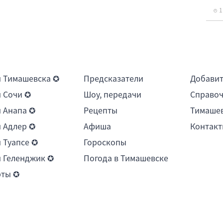
1
 Тимашевска ✪
Предсказатели
Добави
 Сочи ✪
Шоу, передачи
Справоч
 Анапа ✪
Рецепты
Тимашев
 Адлер ✪
Афиша
Контакт
 Туапсе ✪
Гороскопы
 Геленджик ✪
Погода в Тимашевске
рты ✪