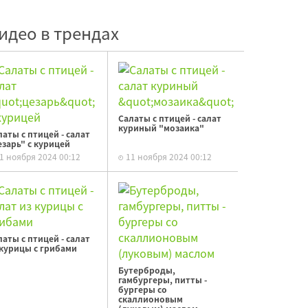
идео в трендах
Салаты с птицей - салат
куриный "мозаика"
латы с птицей - салат
езарь" с курицей
1 ноября 2024 00:12
11 ноября 2024 00:12
латы с птицей - салат
 курицы с грибами
Бутерброды,
гамбургеры, питты -
бургеры со
скаллионовым