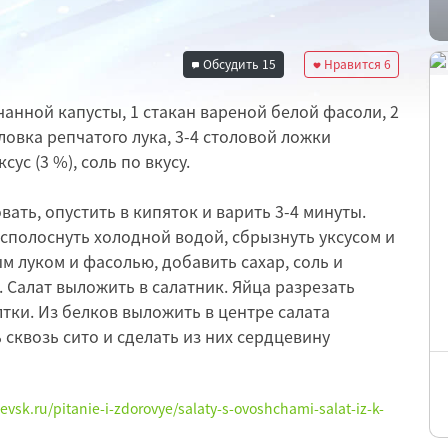
Обсудить
15
Нравится
6
чанной капусты, 1 стакан вареной белой фасоли, 2
ловка репчатого лука, 3-4 столовой ложки
сус (3 %), соль по вкусу.
ать, опустить в кипяток и варить 3-4 минуты.
 сполоснуть холодной водой, сбрызнуть уксусом и
м луком и фасолью, добавить сахар, соль и
 Салат выложить в салатник. Яйца разрезать
лтки. Из белков выложить в центре салата
 сквозь сито и сделать из них сердцевину
evsk.ru/pitanie-i-zdorovye/salaty-s-ovoshchami-salat-iz-k-