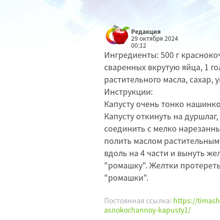
Редакция
29 октября 2024
00:12
Ингредиенты: 500 г красноко
сваренных вкрутую яйца, 1 го
растительного масла, сахар, ук
Инструкции:
Капусту очень тонко нашинков
Капусту откинуть на дуршлаг,
соединить с мелко нарезанны
полить маслом растительным.
вдоль на 4 части и вынуть же
"ромашку". Желтки протереть
"ромашки".
Постоянная ссылка:
https://timash
asnokochannoy-kapusty1/