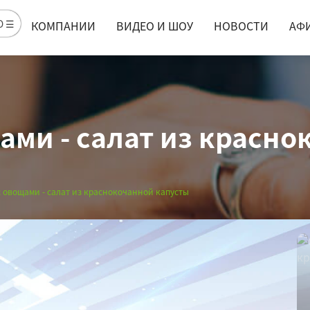
Ю ☰
КОМПАНИИ
ВИДЕО И ШОУ
НОВОСТИ
АФ
ами - салат из красн
 овощами - салат из краснокочанной капусты