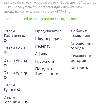
данном сайте, носит исключительно информационный характер и
ни при каких условиях не является публичной офертой,
определяемой положениями статьи 437 ГК РФ.
Соглашение об использовании сайта, cookies
Отели
Предсказатели
Добавить
Тимашевска
компанию
Шоу, передачи
✪
Справочник
Рецепты
Отели Сочи
города
✪
Афиша
Тимашевск
Отели Анапа
история
Гороскопы
✪
Контакты
Погода в
Отели Адлер
Тимашевске
✪
Отели
Туапсе ✪
Отели
Геленджик ✪