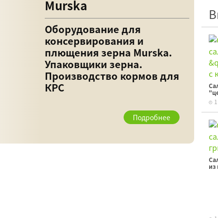
Murska
В
Оборудование для
консервирования и
плющения зерна Murska.
Упаковщики зерна.
Производство кормов для
КРС
Са
"ц
1
Подробнее
Са
из