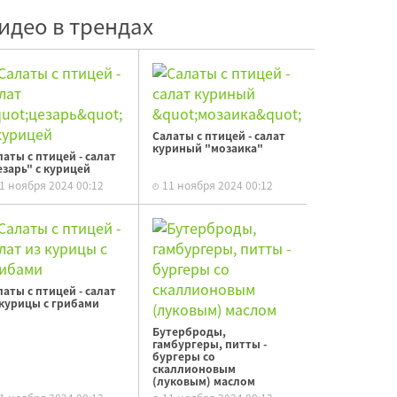
идео в трендах
Салаты с птицей - салат
куриный "мозаика"
латы с птицей - салат
езарь" с курицей
1 ноября 2024 00:12
11 ноября 2024 00:12
латы с птицей - салат
 курицы с грибами
Бутерброды,
гамбургеры, питты -
бургеры со
скаллионовым
(луковым) маслом