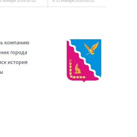
1 ноября 2024 00:12
11 ноября 2024 00:12
ть компанию
ник города
ск история
ы