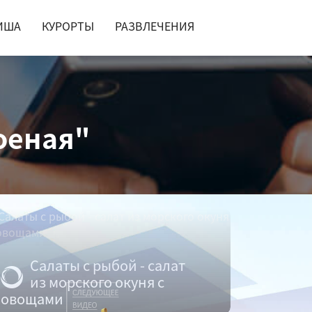
ИША
КУРОРТЫ
РАЗВЛЕЧЕНИЯ
лоеная"
Салаты с рыбой - салат
из морского окуня с
овощами