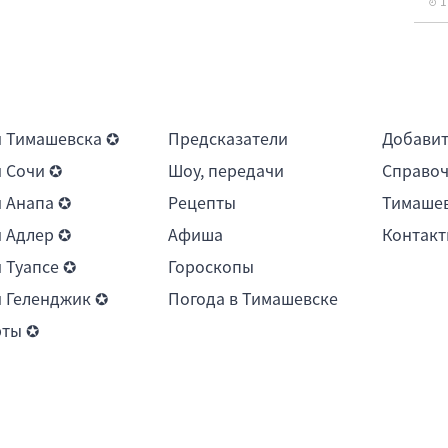
1
 Тимашевска ✪
Предсказатели
Добави
 Сочи ✪
Шоу, передачи
Справоч
 Анапа ✪
Рецепты
Тимашев
 Адлер ✪
Афиша
Контакт
 Туапсе ✪
Гороскопы
 Геленджик ✪
Погода в Тимашевске
рты ✪