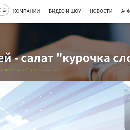
Ю ☰
КОМПАНИИ
ВИДЕО И ШОУ
НОВОСТИ
АФ
й - салат "курочка с
 птицей - салат "курочка слоеная"