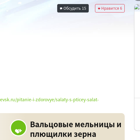
Обсудить
15
Нравится
6
evsk.ru/pitanie-i-zdorovye/salaty-s-pticey-salat-
Вальцовые мельницы и
плющилки зерна