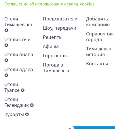
Соглашение об использовании сайта, cookies
Отели
Предсказатели
Добавить
Тимашевска
компанию
Шоу, передачи
✪
Справочник
Рецепты
Отели Сочи
города
✪
Афиша
Тимашевск
Отели Анапа
история
Гороскопы
✪
Контакты
Погода в
Отели Адлер
Тимашевске
✪
Отели
Туапсе ✪
Отели
Геленджик ✪
Курорты ✪