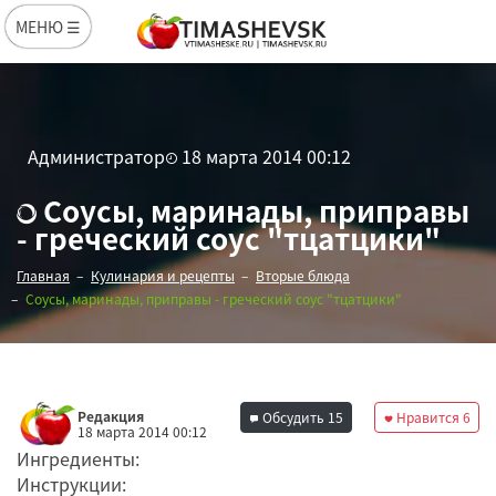
МЕНЮ ☰
Администратор
18 марта 2014 00:12
Соусы, маринады, приправы
- греческий соус "тцатцики"
Главная
Кулинария и рецепты
Вторые блюда
Соусы, маринады, приправы - греческий соус "тцатцики"
Редакция
Обсудить
15
Нравится
6
18 марта 2014 00:12
Ингредиенты:
Инструкции: