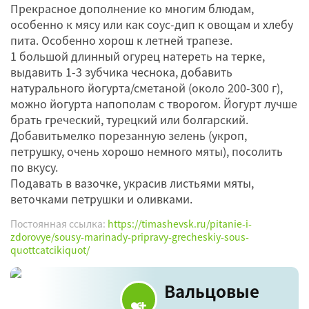
Прекрасное дополнение ко многим блюдам,
особенно к мясу или как соус-дип к овощам и хлебу
пита. Особенно хорош к летней трапезе.
1 большой длинный огурец натереть на терке,
выдавить 1-3 зубчика чеснока, добавить
натурального йогурта/сметаной (около 200-300 г),
можно йогурта напополам с творогом. Йогурт лучше
брать греческий, турецкий или болгарский.
Добавитьмелко порезанную зелень (укроп,
петрушку, очень хорошо немного мяты), посолить
по вкусу.
Подавать в вазочке, украсив листьями мяты,
веточками петрушки и оливками.
Постоянная ссылка:
https://timashevsk.ru/pitanie-i-
zdorovye/sousy-marinady-pripravy-grecheskiy-sous-
quottcatcikiquot/
Вальцовые