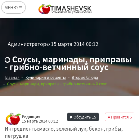
МЕНЮ ☰
Администратор
15 марта 2014 00:12
Соусы, маринады, приправы
- грибно-ветчинный соус
Главная
Кулинария и рецепты
Вторые блюда
Соусы, маринады, приправы - грибно-ветчинный соус
Редакция
Обсудить
15
Нравится
6
15 марта 2014 00:12
Ингредиенты:масло, зеленый лук, бекон, грибы,
петрушка