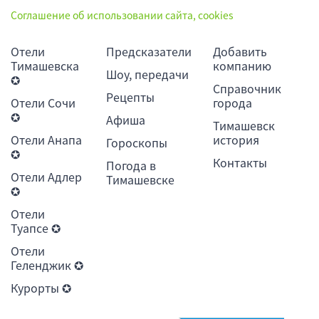
Соглашение об использовании сайта, cookies
Отели
Предсказатели
Добавить
Тимашевска
компанию
Шоу, передачи
✪
Справочник
Рецепты
Отели Сочи
города
✪
Афиша
Тимашевск
Отели Анапа
история
Гороскопы
✪
Контакты
Погода в
Отели Адлер
Тимашевске
✪
Отели
Туапсе ✪
Отели
Геленджик ✪
Курорты ✪