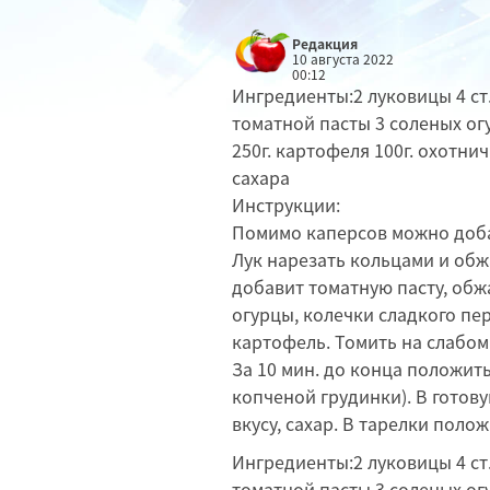
Редакция
10 августа 2022
00:12
Ингредиенты:2 луковицы 4 ст.
томатной пасты 3 соленых огу
250г. картофеля 100г. охотнич
сахара
Инструкции:
Помимо каперсов можно доба
Лук нарезать кольцами и обж
добавит томатную пасту, об
огурцы, колечки сладкого пе
картофель. Томить на слабом 
За 10 мин. до конца положит
копченой грудинки). В готову
вкусу, сахар. В тарелки поло
Ингредиенты:2 луковицы 4 ст.
томатной пасты 3 соленых огу