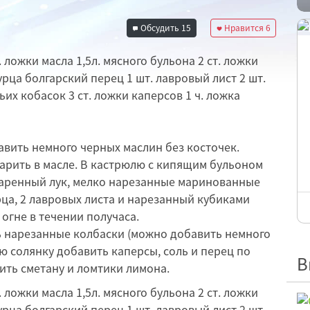
Обсудить
15
Нравится
6
 ложки масла 1,5л. мясного бульона 2 ст. ложки
рца болгарский перец 1 шт. лавровый лист 2 шт.
ьих кобасок 3 ст. ложки каперсов 1 ч. ложка
вить немного черных маслин без косточек.
арить в масле. В кастрюлю с кипящим бульоном
жаренный лук, мелко нарезанные маринованные
рца, 2 лавровых листа и нарезанный кубиками
огне в течении получаса.
ь нарезанные колбаски (можно добавить немного
ю солянку добавить каперсы, соль и перец по
В
жить сметану и ломтики лимона.
 ложки масла 1,5л. мясного бульона 2 ст. ложки
рца болгарский перец 1 шт. лавровый лист 2 шт.