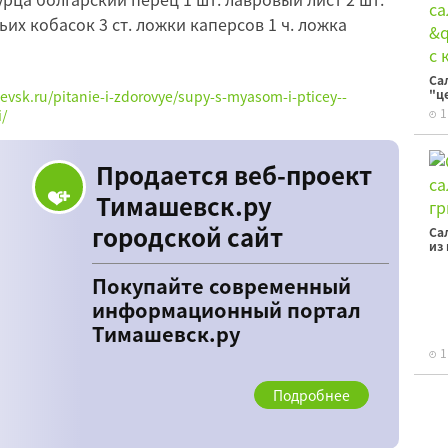
ьих кобасок 3 ст. ложки каперсов 1 ч. ложка
Са
"ц
hevsk.ru/pitanie-i-zdorovye/supy-s-myasom-i-pticey--
1
/
Продается веб-проект
Тимашевск.ру
городской сайт
Са
из
Покупайте современный
информационный портал
Тимашевск.ру
1
Подробнее