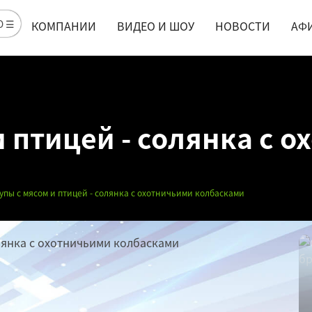
Ю ☰
КОМПАНИИ
ВИДЕО И ШОУ
НОВОСТИ
АФ
 птицей - солянка с 
упы с мясом и птицей - солянка с охотничьими колбасками