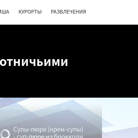
ИША
КУРОРТЫ
РАЗВЛЕЧЕНИЯ
охотничьими
Супы-пюре (крем-супы)
- суп-пюре из брокколи