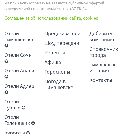
ни при каких условиях не является публичной офертой,
определяемой положениями статьи 437 ГК РФ.
Соглашение об использовании сайта, cookies
Отели
Предсказатели
Добавить
Тимашевска
компанию
Шоу, передачи
✪
Справочник
Рецепты
Отели Сочи
города
✪
Афиша
Тимашевск
Отели Анапа
история
Гороскопы
✪
Контакты
Погода в
Отели Адлер
Тимашевске
✪
Отели
Туапсе ✪
Отели
Геленджик ✪
Курорты ✪