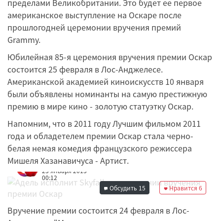
пределами Великобритании. Это будет ее первое
американское выступление на Оскаре после
прошлогодней церемонии вручения премий
Grammy.
Юбилейная 85-я церемония вручения премии Оскар
состоится 25 февраля в Лос-Анджелесе.
Американской академией киноискусств 10 января
были объявлены номинанты на самую престижную
премию в мире кино - золотую статуэтку Оскар.
Напомним, что в 2011 году Лучшим фильмом 2011
года и обладетелем премии Оскар стала черно-
белая немая комедия французского режиссера
Мишеля Хазанавичуса - Артист.
Редакция
23 января 2013
00:12
Обсудить
15
Нравится
6
Вручение премии состоится 24 февраля в Лос-