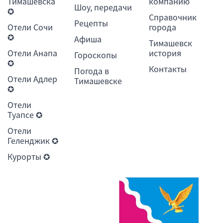
Тимашевска
компанию
Шоу, передачи
✪
Справочник
Рецепты
Отели Сочи
города
✪
Афиша
Тимашевск
Отели Анапа
история
Гороскопы
✪
Контакты
Погода в
Отели Адлер
Тимашевске
✪
Отели
Туапсе ✪
Отели
Геленджик ✪
Курорты ✪