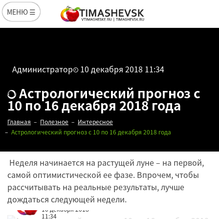
МЕНЮ ☰
Администратор
10 декабря 2018 11:34
Астрологический прогноз с
10 по 16 декабря 2018 года
Главная
Полезное
Интересное
Астрологический прогноз с 10 по 16 декабря 2018 года
Неделя начинается на растущей луне – на первой,
самой оптимистической ее фазе. Впрочем, чтобы
рассчитывать на реальные результаты, лучше
дождаться следующей недели.
Редакция
10 декабря 2018
11:34