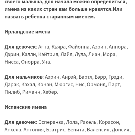
своего малыша, для начала можно определиться,
имена из каких стран вам больше нравятся.Или
назвать ребенка старинным именем.
Ирландские имена
Для девочек
: Агна, Кьяра, Файонна, Аэрин, Аннора,
Дэрин, Калли, Кэйтрия, Лайл, Лула, Лиан, Мора,
Нисса, Онорра, Уна.
Для мальчиков
: Аэрин, Анрэй, Бартл, Бэрр, Грэди,
Дарак, Кахал, Конан, Мюргис, Нис, Ормонд, Парт,
Пилиб, Риманн, Хебер.
Испанские имена
Для девочек:
Эсперанза, Лола, Ракель, Корасон,
Анхела, Антония, Бэатрис, Бенита, Валенсия, Донсия,