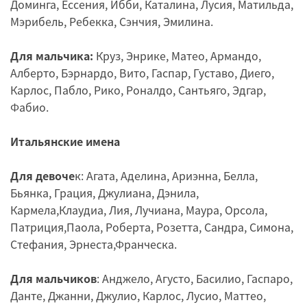
Доминга, Ессения, Ибби, Каталина, Лусия, Матильда,
Мэрибель, Ребекка, Сэнчия, Эмилина.
Для мальчика:
Круз, Энрике, Матео, Армандо,
Алберто, Бэрнардо, Вито, Гаспар, Густаво, Диего,
Карлос, Пабло, Рико, Роналдо, Сантьяго, Эдгар,
Фабио.
Итальянские имена
Для девоче
к: Агата, Аделина, Ариэнна, Белла,
Бьянка, Грация, Джулиана, Дэнила,
Кармела,Клаудиа, Лия, Лучиана, Маура, Орсола,
Патриция,Паола, Роберта, Розетта, Сандра, Симона,
Стефания, Эрнеста,Франческа.
Для мальчиков
: Анджело, Агусто, Басилио, Гаспаро,
Данте, Джанни, Джулио, Карлос, Лусио, Маттео,