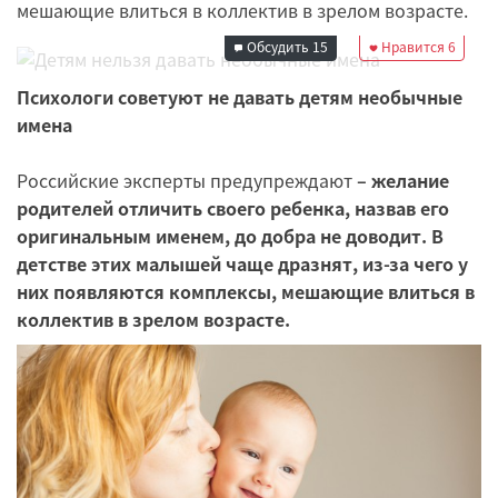
Редакция
мешающие влиться в коллектив в зрелом возрасте.
25 июля 2015 10:15
Обсудить
15
Нравится
6
Психологи советуют не давать детям необычные
имена
Российские эксперты предупреждают
– желание
родителей отличить своего ребенка, назвав его
оригинальным именем, до добра не доводит. В
детстве этих малышей чаще дразнят, из-за чего у
них появляются комплексы, мешающие влиться в
коллектив в зрелом возрасте.