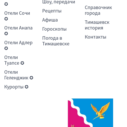
Шоу, передачи
✪
Справочник
Рецепты
Отели Сочи
города
✪
Афиша
Тимашевск
Отели Анапа
история
Гороскопы
✪
Контакты
Погода в
Отели Адлер
Тимашевске
✪
Отели
Туапсе ✪
Отели
Геленджик ✪
Курорты ✪