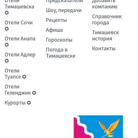
Тимашевска
компанию
Шоу, передачи
✪
Справочник
Рецепты
Отели Сочи
города
✪
Афиша
Тимашевск
Отели Анапа
история
Гороскопы
✪
Контакты
Погода в
Отели Адлер
Тимашевске
✪
Отели
Туапсе ✪
Отели
Геленджик ✪
Курорты ✪