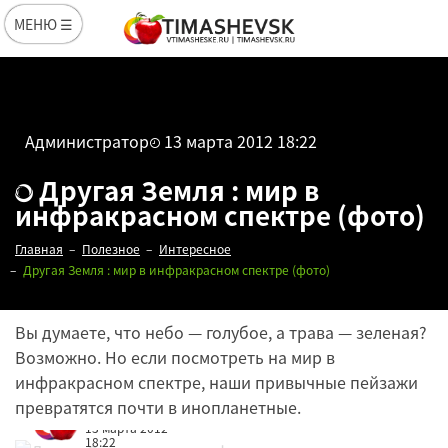
МЕНЮ ☰
Администратор
13 марта 2012 18:22
Другая Земля : мир в
инфракрасном спектре (фото)
Главная
Полезное
Интересное
Другая Земля : мир в инфракрасном спектре (фото)
Вы думаете, что небо — голубое, а трава — зеленая?
Возможно. Но если посмотреть на мир в
инфракрасном спектре, наши привычные пейзажи
превратятся почти в инопланетные.
Редакция
13 марта 2012
18:22