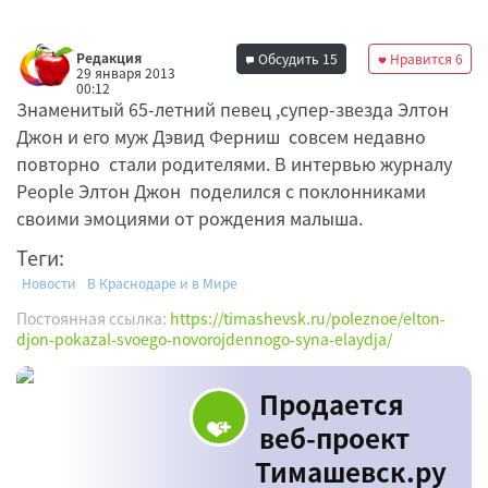
Редакция
Обсудить
15
Нравится
6
29 января 2013
00:12
Знаменитый 65-летний певец ,супер-звезда Элтон
Джон и его муж Дэвид Ферниш совсем недавно
повторно стали родителями. В интервью журналу
People Элтон Джон поделился с поклонниками
своими эмоциями от рождения малыша.
Теги:
Новости
В Краснодаре и в Мире
Постоянная ссылка:
https://timashevsk.ru/poleznoe/elton-
djon-pokazal-svoego-novorojdennogo-syna-elaydja/
Продается
веб-проект
Тимашевск.ру