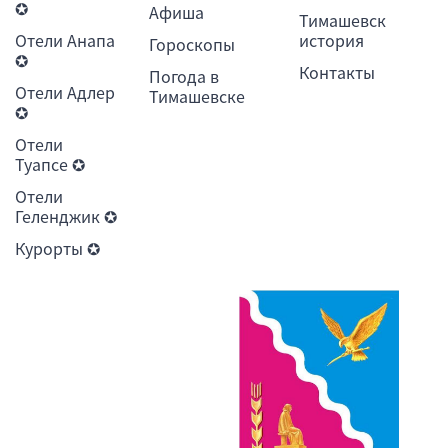
✪
Афиша
Тимашевск
Отели Анапа
история
Гороскопы
✪
Контакты
Погода в
Отели Адлер
Тимашевске
✪
Отели
Туапсе ✪
Отели
Геленджик ✪
Курорты ✪