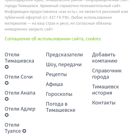
города Тимашевск. Архивный справочно-познавательный сайт.
Информация предоставлена «как есть», не является рекламой или
публичной офертой (ст. 437 ГК РФ). Любое использование
материалов — на ваш страх и риск; не согласные обязаны
немедленно закрыть сайт.
Соглашение об использовании сайта, cookies
Отели
Предсказатели
Добавить
Тимашевска
компанию
Шоу, передачи
✪
Справочник
Рецепты
Отели Сочи
города
✪
Афиша
Тимашевск
Отели Анапа
история
Гороскопы
✪
Контакты
Погода в
Отели Адлер
Тимашевске
✪
Отели
Туапсе ✪