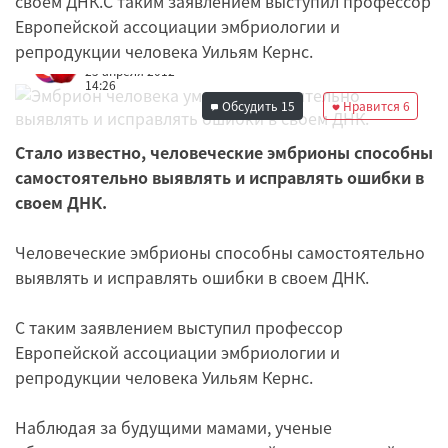
своем ДНК.С таким заявлением выступил профессор
Европейской ассоциации эмбриологии и
репродукции человека Уильям Кернс.
Редакция
25 апреля 2012
14:26
Обсудить
15
Нравится
6
Стало известно, человеческие эмбрионы способны
самостоятельно выявлять и исправлять ошибки в
своем ДНК.
Человеческие эмбрионы способны самостоятельно
выявлять и исправлять ошибки в своем ДНК.
С таким заявлением выступил профессор
Европейской ассоциации эмбриологии и
репродукции человека Уильям Кернс.
Наблюдая за будущими мамами, ученые