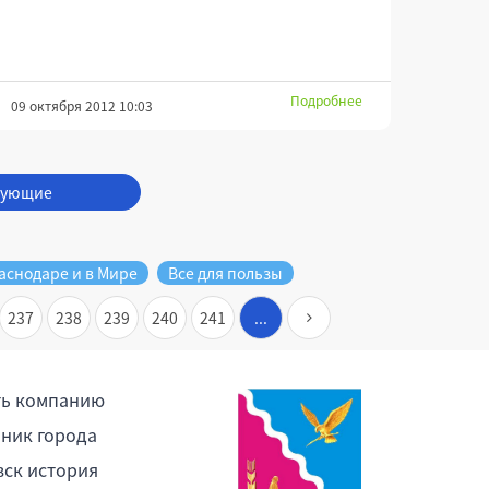
Подробнее
09 октября 2012 10:03
дующие
аснодаре и в Мире
Все для пользы
237
238
239
240
241
...
ть компанию
ник города
ск история