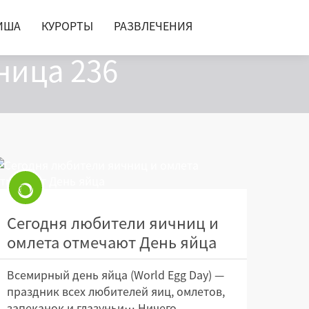
ИША
КУРОРТЫ
РАЗВЛЕЧЕНИЯ
ница 236
Сегодня любители яичниц и
омлета отмечают День яйца
Всемирный день яйца (World Egg Day) —
праздник всех любителей яиц, омлетов,
запеканок и глазуньи… Ничего