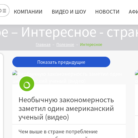
Ю ☰
КОМПАНИИ
ВИДЕО И ШОУ
НОВОСТИ
АФ
е – Интересное - стра
Главная
Полезное
Интересное
Показать предыдущие
Необычную закономерность
заметил один американский
ученый (видео)
Чем выше в стране потребление