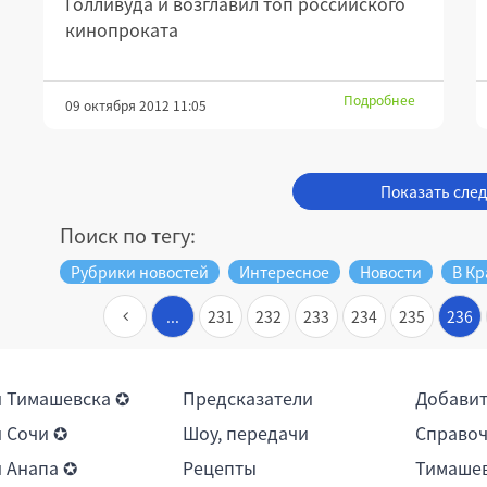
Голливуда и возглавил топ российского
кинопроката
Подробнее
09 октября 2012 11:05
Показать сле
Поиск по тегу:
Рубрики новостей
Интересное
Новости
В Кр
...
231
232
233
234
235
236
 Тимашевска ✪
Предсказатели
Добави
 Сочи ✪
Шоу, передачи
Справоч
 Анапа ✪
Рецепты
Тимашев