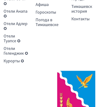
✪
Афиша
Тимашевск
Отели Анапа
история
Гороскопы
✪
Контакты
Погода в
Отели Адлер
Тимашевске
✪
Отели
Туапсе ✪
Отели
Геленджик ✪
Курорты ✪