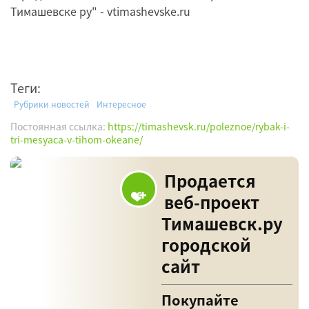
Тимашевске ру" - vtimashevske.ru
Теги:
Рубрики новостей
Интересное
Постоянная ссылка:
https://timashevsk.ru/poleznoe/rybak-i-
tri-mesyaca-v-tihom-okeane/
Продается
веб-проект
Тимашевск.ру
городской
сайт
Покупайте