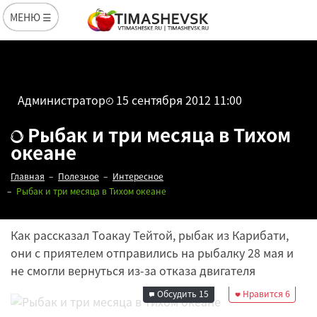
МЕНЮ ☰
Администратор
15 сентября 2012 11:00
Рыбак и три месяца в Тихом
океане
Главная
Полезное
Интересное
Рыбак и три месяца в Тихом океане
Как рассказал Тоакау Тейтой, рыбак из Карибати,
они с приятелем отправились на рыбалку 28 мая и
Редакция
не смогли вернуться из-за отказа двигателя
15 сентября 2012
11:00
Обсудить
15
Нравится
6