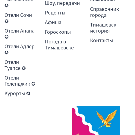
Шоу, передачи
✪
Справочник
Рецепты
Отели Сочи
города
✪
Афиша
Тимашевск
Отели Анапа
история
Гороскопы
✪
Контакты
Погода в
Отели Адлер
Тимашевске
✪
Отели
Туапсе ✪
Отели
Геленджик ✪
Курорты ✪