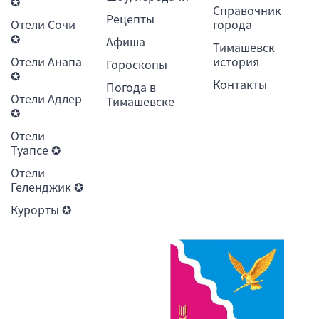
✪
Справочник
Рецепты
Отели Сочи
города
✪
Афиша
Тимашевск
Отели Анапа
история
Гороскопы
✪
Контакты
Погода в
Отели Адлер
Тимашевске
✪
Отели
Туапсе ✪
Отели
Геленджик ✪
Курорты ✪