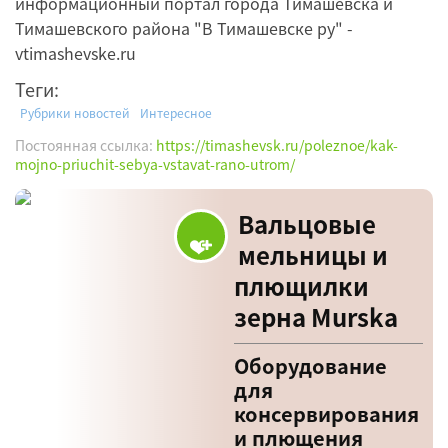
информационный портал города Тимашевска и
Тимашевского района "В Тимашевске ру" -
vtimashevske.ru
Теги:
Рубрики новостей
Интересное
Постоянная ссылка:
https://timashevsk.ru/poleznoe/kak-
mojno-priuchit-sebya-vstavat-rano-utrom/
Вальцовые
мельницы и
плющилки
зерна Murska
Оборудование
для
консервирования
и плющения