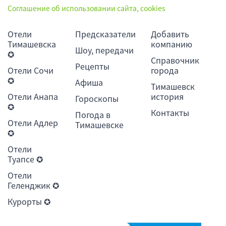
Соглашение об использовании сайта, cookies
Отели
Предсказатели
Добавить
Тимашевска
компанию
Шоу, передачи
✪
Справочник
Рецепты
Отели Сочи
города
✪
Афиша
Тимашевск
Отели Анапа
история
Гороскопы
✪
Контакты
Погода в
Отели Адлер
Тимашевске
✪
Отели
Туапсе ✪
Отели
Геленджик ✪
Курорты ✪