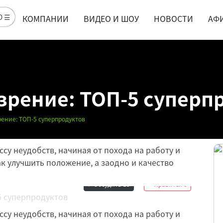
Ю ☰
КОМПАНИИ
ВИДЕО И ШОУ
НОВОСТИ
АФ
зрение: ТОП-5 суперп
рение: ТОП-5 суперпродуктов
су неудобств, начиная от похода на работу и
ак улучшить положение, а заодно и качество
Обсудить
15
Нравится
6
су неудобств, начиная от похода на работу и