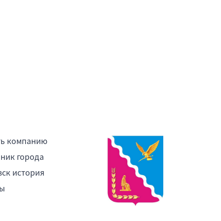
ть компанию
ник города
ск история
ы