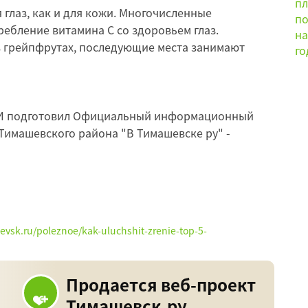
 глаз, как и для кожи. Многочисленные
ебление витамина C со здоровьем глаз.
в грейпфрутах, последующие места занимают
МИ подготовил Официальный информационный
Тимашевского района "В Тимашевске ру" -
hevsk.ru/poleznoe/kak-uluchshit-zrenie-top-5-
Продается веб-проект
Тимашевск.ру