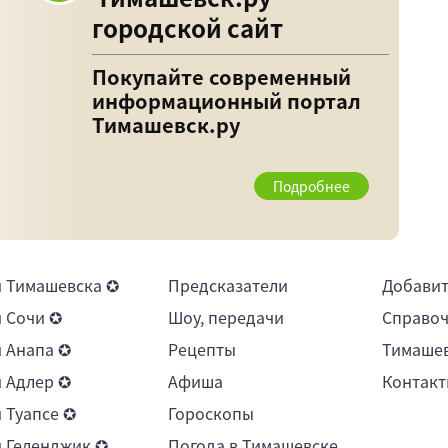
городской сайт
Покупайте современный
информационный портал
Тимашевск.ру
Подробнее
 Тимашевска ✪
Предсказатели
Добави
 Сочи ✪
Шоу, передачи
Справоч
 Анапа ✪
Рецепты
Тимашев
 Адлер ✪
Афиша
Контакт
 Туапсе ✪
Гороскопы
 Геленджик ✪
Погода в Тимашевске