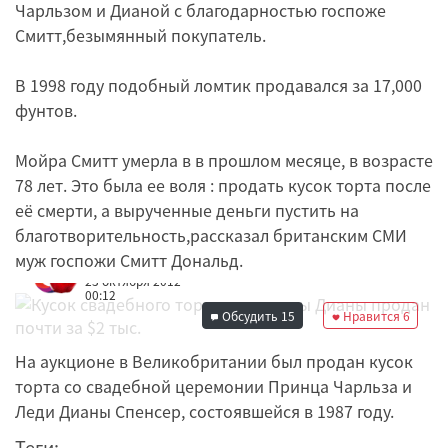
Чарльзом и Дианой с благодарностью госпоже
Смитт,безымянный покупатель.
В 1998 году подобный ломтик продавался за 17,000
фунтов.
Мойра Смитт умерла в в прошлом месяце, в возрасте
78 лет. Это была ее воля : продать кусок торта после
её смерти, а вырученные деньги пустить на
благотворительность,рассказал британским СМИ
муж госпожи Смитт Дональд.
Редакция
23 октября 2012
00:12
Обсудить
15
Нравится
6
На аукционе в Великобритании был продан кусок
торта со свадебной церемонии Принца Чарльза и
Леди Дианы Спенсер, состоявшейся в 1987 году.
Теги: