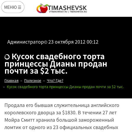
МЕНЮ ☰
Администратор
23 октября 2012 00:12
Кусок свадебного торта
принцессы Дианы продан
почти за $2 тыс.
Главная
Полезное
Что? Где?
Кусок свадебного торта принцессы Дианы продан почти за $2 тыс.
Продала его бывшая служительница английского
королевского дворца за $1830. В течении 27 лет
Мойра Смитт хранила большой замороженный
ломтик от одного из 23 официальных свадебных