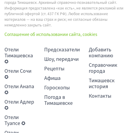
города Тимашевск. Архивный справочно-познавательный сайт.
Информация предоставлена «как есть», не является рекламой или
публичной офертой (ст. 437 ГК РФ). Любое использование
материалов — на ваш страх и риск; не согласные обязаны
немедленно закрыть сайт.
Соглашение об использовании сайта, cookies
Отели
Предсказатели
Добавить
Тимашевска
компанию
Шоу, передачи
✪
Справочник
Рецепты
Отели Сочи
города
✪
Афиша
Тимашевск
Отели Анапа
история
Гороскопы
✪
Контакты
Погода в
Отели Адлер
Тимашевске
✪
Отели
Туапсе ✪
Отели