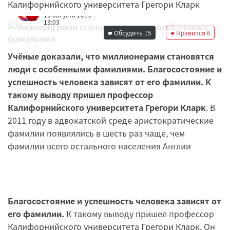
Калифорнийского университета Грегори Кларк
Редакция
10 августа 2015
13:03
Обсудить
15
Нравится
6
Учёные доказали, что миллионерами становятся
люди с особенными фамилиями. Благосостояние и
успешность человека зависят от его фамилии. К
такому выводу пришел профессор
Калифорнийского университета Грегори Кларк
. В
2011 году в адвокатской среде аристократические
фамилии появлялись в шесть раз чаще, чем
фамилии всего остального населения Англии
Благосостояние и успешность человека зависят от
его фамилии.
К такому выводу пришел профессор
Калифорнийского университета Грегори Кларк. Он