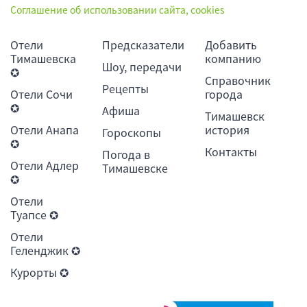
Соглашение об использовании сайта, cookies
Отели
Предсказатели
Добавить
Тимашевска
компанию
Шоу, передачи
✪
Справочник
Рецепты
Отели Сочи
города
✪
Афиша
Тимашевск
Отели Анапа
история
Гороскопы
✪
Контакты
Погода в
Отели Адлер
Тимашевске
✪
Отели
Туапсе ✪
Отели
Геленджик ✪
Курорты ✪