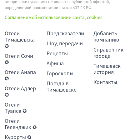
ни при каких условиях не является публичной офертой,
определяемой положениями статьи 437 ГК РФ.
Соглашение об использовании сайта, cookies
Отели
Предсказатели
Добавить
Тимашевска
компанию
Шоу, передачи
✪
Справочник
Рецепты
Отели Сочи
города
✪
Афиша
Тимашевск
Отели Анапа
история
Гороскопы
✪
Контакты
Погода в
Отели Адлер
Тимашевске
✪
Отели
Туапсе ✪
Отели
Геленджик ✪
Курорты ✪