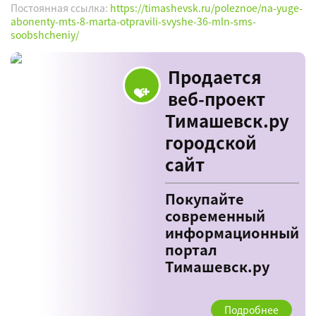
Постоянная ссылка:
https://timashevsk.ru/poleznoe/na-yuge-
abonenty-mts-8-marta-otpravili-svyshe-36-mln-sms-
soobshcheniy/
Продается
веб-проект
Тимашевск.ру
городской
сайт
Покупайте
современный
информационный
портал
Тимашевск.ру
Подробнее