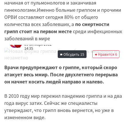
начиная от пульмонологов и заканчивая
гинекологами.Именно больные гриппом и прочими
ОРВИ составляют сегодня 80% от общего
количества всех заболевших, а
по смертности
грипп стоит на первом месте
среди инфекционных
заболеваний в мире
Редакция
03 октября 2012
14:35
Обсудить
15
Нравится
6
Врачи предупреждают о гриппе, который скоро
атакует весь ммир. После двухлетнего перерыва
он начнет косить людей направо и налево.
В 2010 году мир пережил пандемию гриппа и на два
года вирус затих. Сейчас же специалисты
утверждают, что грипп вновь вернется, но уже в
измененном виде.