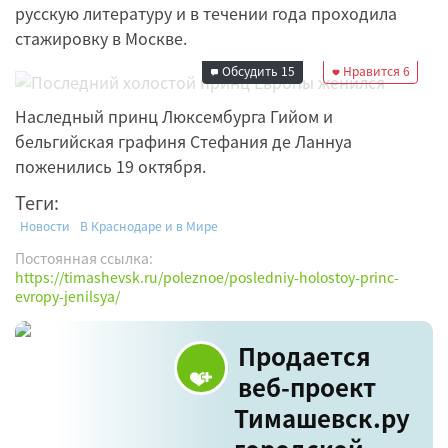
русскую литературу и в течении года проходила
Редакция
стажировку в Москве.
20 октября 2012
00:12
Обсудить
15
Нравится
6
Наследный принц Люксембурга Гийом и
бельгийская графиня Стефания де Ланнуа
поженились 19 октября.
Теги:
Новости
В Краснодаре и в Мире
Постоянная ссылка:
https://timashevsk.ru/poleznoe/posledniy-holostoy-princ-
evropy-jenilsya/
Продается
веб-проект
Тимашевск.ру