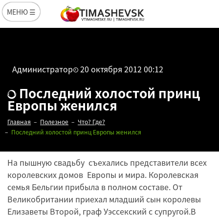
МЕНЮ ☰
Администратор
20 октября 2012 00:12
Последний холостой принц
Европы женился
Главная
Полезное
Что? Где?
Последний холостой принц Европы женился
На пышную свадьбу съехались представители всех
королевских домов Европы и мира. Королевская
семья Бельгии прибыла в полном составе. От
Великобритании приехал младший сын королевы
Елизаветы Второй, граф Уэссекский с супругой.В