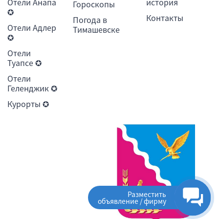
Отели Анапа
история
Гороскопы
✪
Контакты
Погода в
Отели Адлер
Тимашевске
✪
Отели
Туапсе ✪
Отели
Геленджик ✪
Курорты ✪
Разместить
объявление / фирму