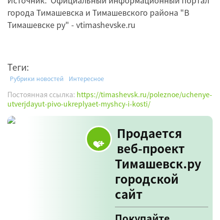
Источник: Официальный информационный портал
города Тимашевска и Тимашевского района "В
Тимашевске ру" - vtimashevske.ru
Теги:
Рубрики новостей
Интересное
Постоянная ссылка:
https://timashevsk.ru/poleznoe/uchenye-
utverjdayut-pivo-ukreplyaet-myshcy-i-kosti/
Продается
веб-проект
Тимашевск.ру
городской
сайт
Покупайте