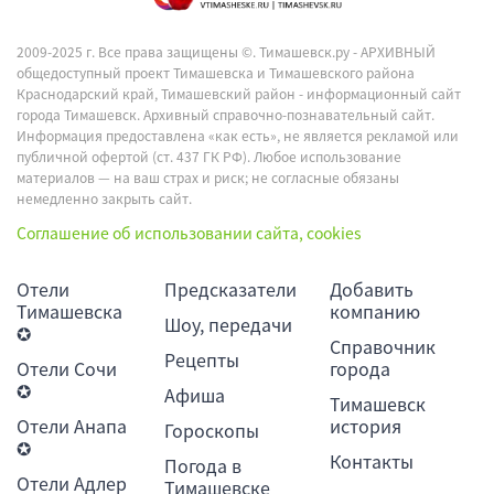
2009-2025 г. Все права защищены ©.
Тимашевск.ру - АРХИВНЫЙ
общедоступный проект Тимашевска и Тимашевского района
Краснодарский край, Тимашевский район - информационный сайт
города Тимашевск. Архивный справочно-познавательный сайт.
Информация предоставлена «как есть», не является рекламой или
публичной офертой (ст. 437 ГК РФ). Любое использование
материалов — на ваш страх и риск; не согласные обязаны
немедленно закрыть сайт.
Соглашение об использовании сайта, cookies
Отели
Предсказатели
Добавить
Тимашевска
компанию
Шоу, передачи
✪
Справочник
Рецепты
Отели Сочи
города
✪
Афиша
Тимашевск
Отели Анапа
история
Гороскопы
✪
Контакты
Погода в
Отели Адлер
Тимашевске