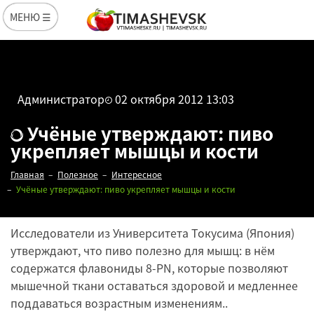
МЕНЮ ☰
Администратор
02 октября 2012 13:03
Учёные утверждают: пиво
укрепляет мышцы и кости
Главная
Полезное
Интересное
Учёные утверждают: пиво укрепляет мышцы и кости
Исследователи из Университета Токусима (Япония)
утверждают, что пиво полезно для мышц: в нём
содержатся флавониды 8-PN, которые позволяют
мышечной ткани оставаться здоровой и медленнее
поддаваться возрастным изменениям..
Редакция