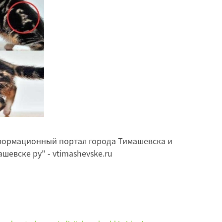
ормационный портал города Тимашевска и
евске ру" - vtimashevske.ru