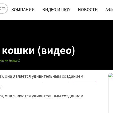
Ю ☰
КОМПАНИИ
ВИДЕО И ШОУ
НОВОСТИ
АФ
кошки (видео)
ошки (видео)
us), она является удивительным созданием
Обсудить
15
Нравится
6
us), она является удивительным созданием