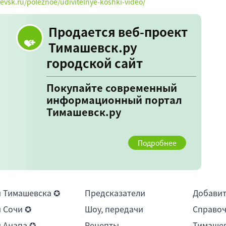
hevsk.ru/poleznoe/udivitelnye-koshki-video/
Продается веб-проект
Тимашевск.ру
городской сайт
Покупайте современный
информационный портал
Тимашевск.ру
Подробнее
 Тимашевска ✪
Предсказатели
Добави
 Сочи ✪
Шоу, передачи
Справоч
 Анапа ✪
Рецепты
Тимашев