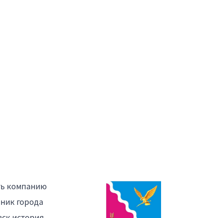
ть компанию
ник города
ск история