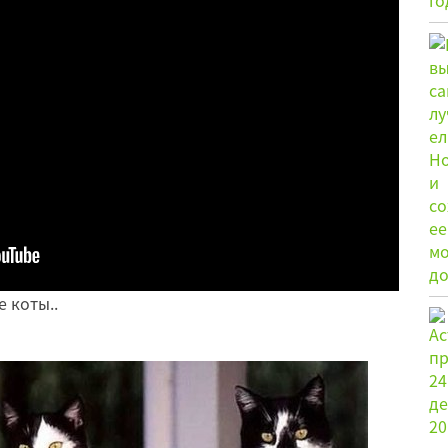
е коты..