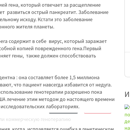
ей гена, который отвечает за расщепление
ет развиться острый панкреатит. Заболевание
ельному исходу. Кстати это заболевание
онного жителя планеты.
era содержит в себе вирус, который заражает
собной копией поврежденного гена.Первый
няет гены, также должен способствовать
ентна : она составляет более 1,5 миллиона
ают, что пациент навсегда избавится от недуга.
спользование генотерапии разрешено пока
И
США лечение этим методом до настоящего времени
-исследовательских лабораториях.
Обсудить
15
Нравится
6
ения, когда исправляется ошибка в генетическом