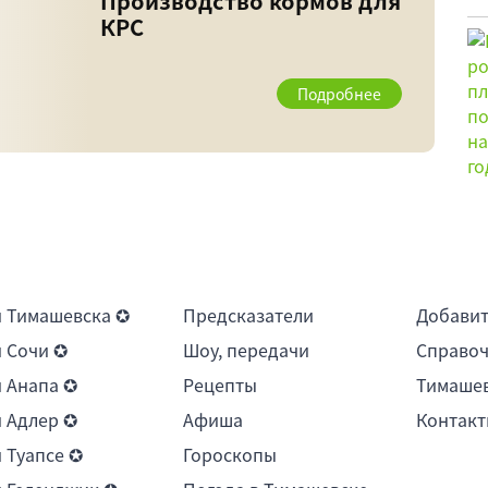
Производство кормов для
КРС
Подробнее
 Тимашевска ✪
Предсказатели
Добави
 Сочи ✪
Шоу, передачи
Справоч
 Анапа ✪
Рецепты
Тимашев
 Адлер ✪
Афиша
Контакт
 Туапсе ✪
Гороскопы