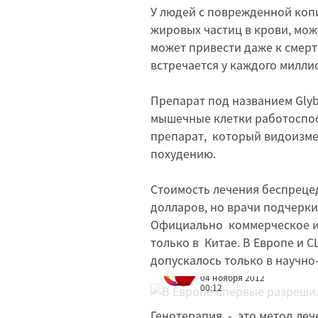
У людей с поврежденной копи
жировых частиц в крови, мож
может привести даже к смерт
встречается у каждого милли
Препарат под названием Glyb
мышечные клетки работоспо
препарат, который видоизме
похудению.
Стоимость лечения беспрецед
долларов, но врачи подчеркив
Официально коммерческое и
только в Китае. В Европе и 
допускалось только в научно
Редакция
04 ноября 2012
00:12
Генотерапия - это метод леч