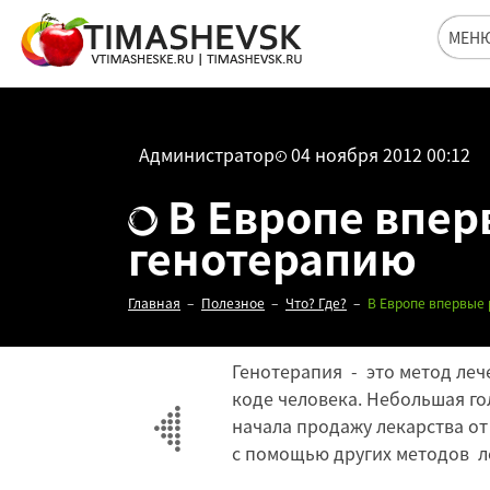
МЕН
Администратор
04 ноября 2012 00:12
В Европе впе
генотерапию
Главная
Полезное
Что? Где?
В Европе впервые
Генотерапия - это метод леч
коде человека. Небольшая г
начала продажу лекарства от
с помощью других методов л