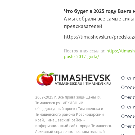
Что будет в 2025 году Ванга
А мы собрали все самые силь
предсказателей
https://timashevsk.ru/predskaz
Постоянная ссылка:
https://timas
posle-2012-goda/
Отели
Отели
Отели
2009-2025 г. Все права защищены ©.
Тимашевск.ру - АРХИВНЫЙ
Отели
общедоступный проект Тимашевска и
Тимашевского района Краснодарский
Отели
край, Тимашевский район -
Отели
информационный сайт города Тимашевск.
Архивный справочно-познавательный