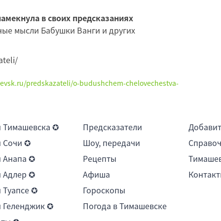
 намекнула в своих предсказаниях
ные мысли Бабушки Ванги и других
ateli/
hevsk.ru/predskazateli/o-budushchem-chelovechestva-
 Тимашевска ✪
Предсказатели
Добави
 Сочи ✪
Шоу, передачи
Справоч
 Анапа ✪
Рецепты
Тимашев
 Адлер ✪
Афиша
Контакт
 Туапсе ✪
Гороскопы
 Геленджик ✪
Погода в Тимашевске