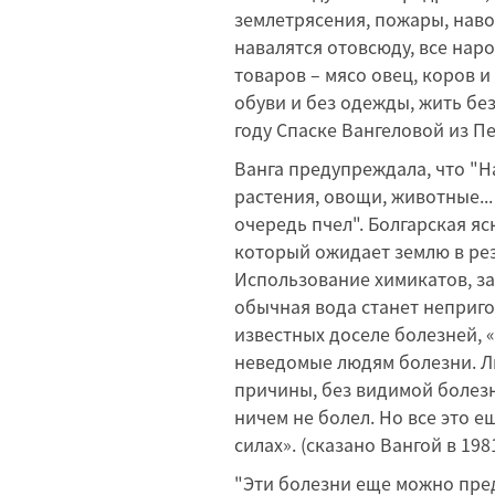
землетрясения, пожары, наво
навалятся отовсюду, все нар
товаров – мясо овец, коров и
обуви и без одежды, жить без
году Спаске Вангеловой из Пе
Ванга предупреждала, что "На
растения, овощи, животные...
очередь пчел". Болгарская я
который ожидает землю в ре
Использование химикатов, за
обычная вода станет неприго
известных доселе болезней, 
неведомые людям болезни. Л
причины, без видимой болезни
ничем не болел. Но все это е
силах». (сказано Вангой в 1981
"Эти болезни еще можно предо