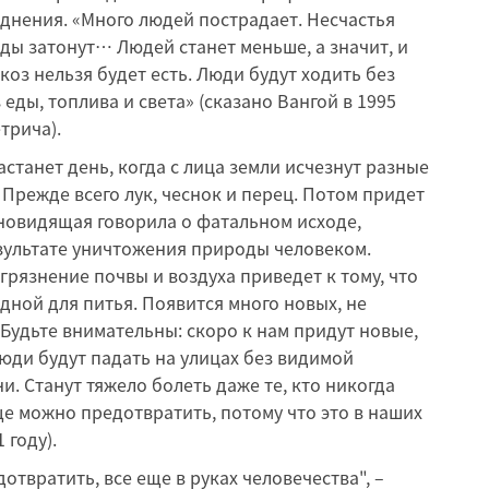
днения. «Много людей пострадает. Несчастья
оды затонут… Людей станет меньше, а значит, и
 коз нельзя будет есть. Люди будут ходить без
 еды, топлива и света» (сказано Вангой в 1995
трича).
станет день, когда с лица земли исчезнут разные
 Прежде всего лук, чеснок и перец. Потом придет
сновидящая говорила о фатальном исходе,
зультате уничтожения природы человеком.
грязнение почвы и воздуха приведет к тому, что
дной для питья. Появится много новых, не
«Будьте внимательны: скоро к нам придут новые,
юди будут падать на улицах без видимой
. Станут тяжело болеть даже те, кто никогда
ще можно предотвратить, потому что это в наших
 году).
твратить, все еще в руках человечества", –