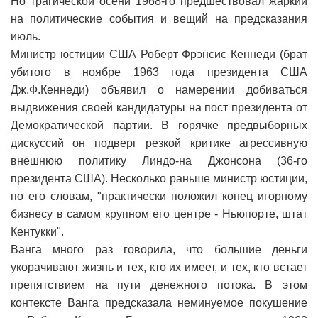
Но трагической осени 1968-го предшествовал жаркий
на политические события и вещий на предсказания
июль.
Министр юстиции США Роберт Фрэнсис Кеннеди (брат
убитого в ноябре 1963 года президента США
Дж.Ф.Кеннеди) объявил о намерении добиваться
выдвижения своей кандидатуры на пост президента от
Демократической партии. В горячке предвыборных
дискуссий он подверг резкой критике агрессивную
внешнюю политику Линдо-на Джонсона (36-го
президента США). Несколько раньше министр юстиции,
по его словам, "практически положил конец игорному
бизнесу в самом крупном его центре - Ньюпорте, штат
Кентукки".
Ванга много раз говорила, что большие деньги
укорачивают жизнь и тех, кто их имеет, и тех, кто встает
препятствием на пути денежного потока. В этом
контексте Ванга предсказала неминуемое покушение