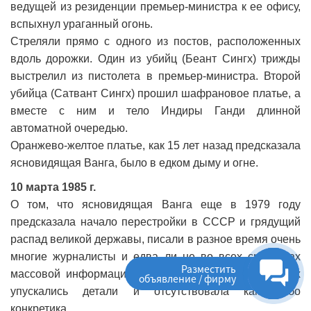
ведущей из резиденции премьер-министра к ее офису,
вспыхнул ураганный огонь.
Стреляли прямо с одного из постов, расположенных
вдоль дорожки. Один из убийц (Беант Сингх) трижды
выстрелил из пистолета в премьер-министра. Второй
убийца (Сатвант Сингх) прошил шафрановое платье, а
вместе с ним и тело Индиры Ганди длинной
автоматной очередью.
Оранжево-желтое платье, как 15 лет назад предсказала
ясновидящая Ванга, было в едком дыму и огне.
10 марта 1985 г.
О том, что ясновидящая Ванга еще в 1979 году
предсказала начало перестройки в СССР и грядущий
распад великой державы, писали в разное время очень
многие журналисты и едва ли не во всех средствах
Разместить
массовой информации. Но во всех этих публикациях
объявление / фирму
упускались детали и отсутствовала какая-либо
конкретика.