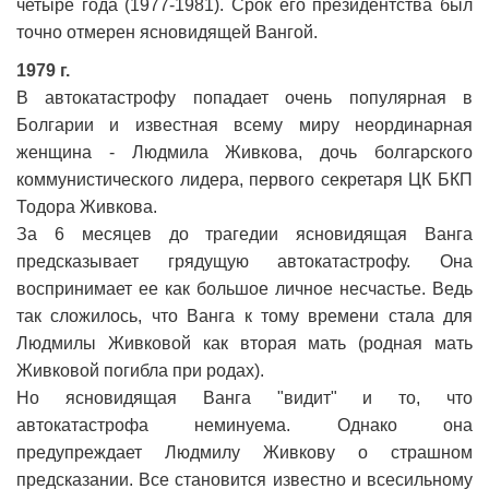
четыре года (1977-1981). Срок его президентства был
точно отмерен ясновидящей Вангой.
1979 г.
В автокатастрофу попадает очень популярная в
Болгарии и известная всему миру неординарная
женщина - Людмила Живкова, дочь болгарского
коммунистического лидера, первого секретаря ЦК БКП
Тодора Живкова.
За 6 месяцев до трагедии ясновидящая Ванга
предсказывает грядущую автокатастрофу. Она
воспринимает ее как большое личное несчастье. Ведь
так сложилось, что Ванга к тому времени стала для
Людмилы Живковой как вторая мать (родная мать
Живковой погибла при родах).
Но ясновидящая Ванга "видит" и то, что
автокатастрофа неминуема. Однако она
предупреждает Людмилу Живкову о страшном
предсказании. Все становится известно и всесильному