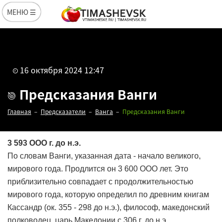
МЕНЮ ☰
16 октября 2024 12:47
Предсказания Ванги
Главная
Предсказатели
Ванга
Предсказания Ванги
3 593 ООО г. до н.э.
По словам Ванги, указанная дата - начало великого,
мирового года. Продлится он 3 600 ООО лет. Это
приблизительно совпадает с продолжительностью
мирового года, которую определил по древним книгам
Кассандр (ок. 355 - 298 до н.э.), философ, македонский
полководец, царь Македонии с 306 г. до н.э.