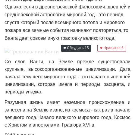
Однако, если в древнегреческой философии, древней и
средневековой астрологии мировой год - это период,
спустя который после всемирного потопа и мирового
пожара все земные события начинают повторяться, то
Редакция
16 октября 2024
Ванга дает совсем иную трактовку великого года.
12:47
Обсудить
15
Нравится
6
Со слов Ванги, на Земле прежде существовали
крупные, высокоорганизованные цивилизации. Дата
начала текущего мирового года - это начало нынешней
цивилизации, которая имела и периоды расцвета, и
периоды упадка.
Разумная жизнь имеет неземное происхождение и
занесена на Землю извне, из космоса - как раз в начале
великого года.Начало великого мирового года. Космос
с Христом и апостолами. Гравюра XVI в.