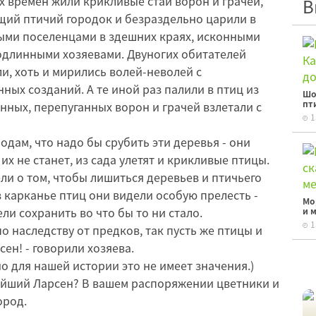
ых времен жили крикливые стаи ворон и грачей,
В
щий птичий городок и безраздельно царили в
выми поселенцами в здешних краях, исконными
одлинными хозяевами. Двуногих обитателей
и, хоть и мирились волей-неволей с
ных созданий. А те иной раз палили в птиц из
Шо
пт
енных, перепуганных ворон и грачей взлетали с
1
одам, что надо бы срубить эти деревья - они
 их не станет, из сада улетят и крикливые птицы.
ели о том, чтобы лишиться деревьев и птичьего
в карканье птиц они видели особую прелесть -
Мо
ли сохранить во что бы то ни стало.
и 
1
о наследству от предков, так пусть же птицы и
ен! - говорили хозяева.
о для нашей истории это не имеет значения.)
рейший Ларсен? В вашем распоряжении цветники и
ород.