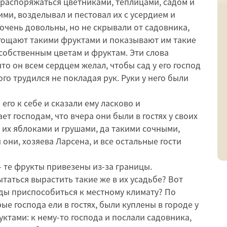
распоряжаться цветниками, теплицами, садом и
ими, возделывал и пестовал их с усердием и
очень довольны, но не скрывали от садовника,
 угощают такими фруктами и показывают им такие
 собственным цветам и фруктам. Эти слова
то он всем сердцем желал, чтобы сад у его господ
ого трудился не покладая рук. Руки у него были
го к себе и сказали ему ласково и
ет господам, что вчера они были в гостях у своих
и их яблоками и грушами, да такими сочными,
они, хозяева Ларсена, и все остальные гости
 - те фрукты привезены из-за границы.
таться вырастить такие же в их усадьбе? Вот
ды приспособиться к местному климату? По
рые господа ели в гостях, были куплены в городе у
ктами: к нему-то господа и послали садовника,