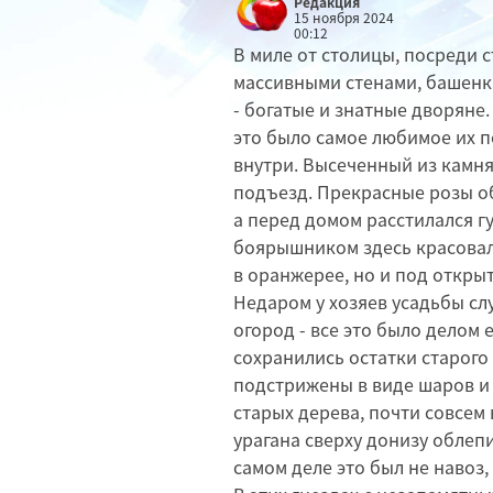
Редакция
15 ноября 2024
00:12
В миле от столицы, посреди 
массивными стенами, башенк
- богатые и знатные дворяне.
это было самое любимое их п
внутри. Высеченный из камн
подъезд. Прекрасные розы об
а перед домом расстилался г
боярышником здесь красовал
в оранжерее, но и под откры
Недаром у хозяев усадьбы сл
огород - все это было делом 
сохранились остатки старого
подстрижены в виде шаров и
старых дерева, почти совсем
урагана сверху донизу облепи
самом деле это был не навоз, 