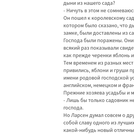
дыни из нашего сада?
- Ничуть в этом не сомневаюсь
Он пошел к королевскому садо
котором было сказано, что д
замке, были доставлены из с
Господа были поражены. Они 
всякий раз показывали свиде
как прежде черенки яблонь и
Тем временем из разных мест
привились, яблони и груши 
имени родовой господской ус
английском, немецком и фран
Прежние хозяева усадьбы и м
- Лишь бы только садовник не
господа.
Но Ларсен думал совсем о дру
собой славу одного из лучших
какой-нибудь новый отличный