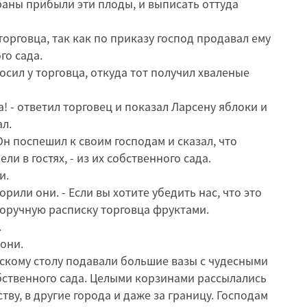
траны прибыли эти плоды, и выписать оттуда
орговца, так как по приказу господ продавал ему
го сада.
росил у торговца, откуда тот получил хваленые
а! - ответил торговец и показал Ларсену яблоки и
ал.
Он поспешил к своим господам и сказал, что
ли в гостях, - из их собственного сада.
и.
ворили они. - Если вы хотите убедить нас, что это
оручную расписку торговца фруктами.
.
 они.
скому столу подавали большие вазы с чудесными
бственного сада. Целыми корзинами рассылались
тву, в другие города и даже за границу. Господам