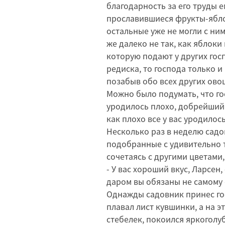
благодарность за его труды 
прославившиеся фрукты-ябло
остальные уже не могли с ним
же далеко не так, как яблоки
которую подают у других гос
редиска, то господа только и
позабыв обо всех других овощ
Можно было подумать, что гос
уродилось плохо, добрейший 
как плохо все у вас уродилос
Несколько раз в неделю садо
подобранные с удивительно т
сочетаясь с другими цветами,
- У вас хороший вкус, Ларсен,
даром вы обязаны не самому с
Однажды садовник принес го
плавал лист кувшинки, а на э
стебелек, покоился яркоголу