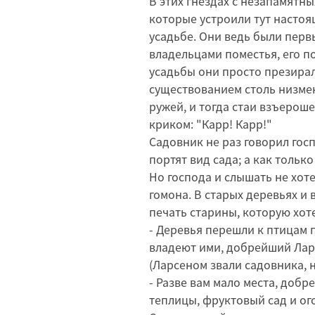
В этих гнездах с незапамятн
которые устроили тут настоя
усадьбе. Они ведь были пер
владельцами поместья, его п
усадьбы они просто презирал
существованием столь низмен
ружей, и тогда стаи взъерош
криком: "Карр! Карр!"
Садовник не раз говорил госп
портят вид сада; а как только
Но господа и слышать не хот
гомона. В старых деревьях и 
печать старины, которую хоте
- Деревья перешли к птицам п
владеют ими, добрейший Ларс
(Ларсеном звали садовника, н
- Разве вам мало места, доб
теплицы, фруктовый сад и ог