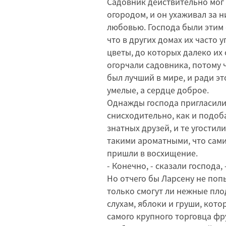
Садовник действительно мог 
огородом, и он ухаживал за н
любовью. Господа были этим 
что в других домах их часто
цветы, до которых далеко их
огорчали садовника, потому ч
был лучший в мире, и ради эт
умелые, а сердце доброе.
Однажды господа пригласили е
снисходительно, как и подоба
знатных друзей, и те угостил
такими ароматными, что сами 
пришли в восхищение.
- Конечно, - сказали господа,
Но отчего бы Ларсену не попы
только смогут ли нежные пло
слухам, яблоки и груши, кото
самого крупного торговца фру