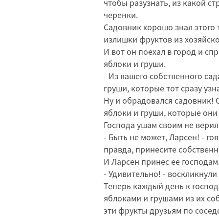
чтобы разузнать, из какой с
черенки.
Садовник хорошо знал этого т
излишки фруктов из хозяйско
И вот он поехал в город и сп
яблоки и груши.
- Из вашего собственного сад
груши, которые тот сразу узн
Ну и обрадовался садовник! 
яблоки и груши, которые они е
Господа ушам своим не верил
- Быть не может, Ларсен! - го
правда, принесите собственн
И Ларсен принес ее господам
- Удивительно! - воскликнули
Теперь каждый день к господ
яблоками и грушами из их со
эти фрукты друзьям по соседс