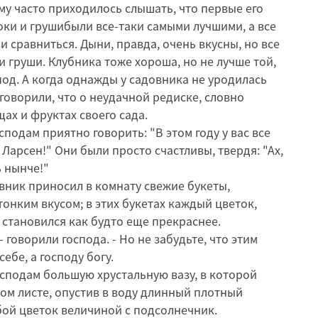
ему часто приходилось слышать, что первые его
ки и грушибыли все-таки самыми лучшими, а все
и сравниться. Дыни, правда, очень вкусны, но все
 и груши. Клубника тоже хороша, но не лучше той,
под. А когда однажды у садовника не уродилась
 говорили, что о неудачной редиске, словно
ах и фруктах своего сада.
подам приятно говорить: "В этом году у вас все
Ларсен!" Они были просто счастливы, твердя: "Ах,
ь нынче!"
вник приносил в комнату свежие букеты,
онким вкусом; в этих букетах каждый цветок,
 становился как будто еще прекраснее.
 - говорили господа. - Но не забудьте, что этим
ебе, а господу богу.
сподам большую хрустальную вазу, в которой
том листе, опустив в воду длинный плотный
бой цветок величиной с подсолнечник.