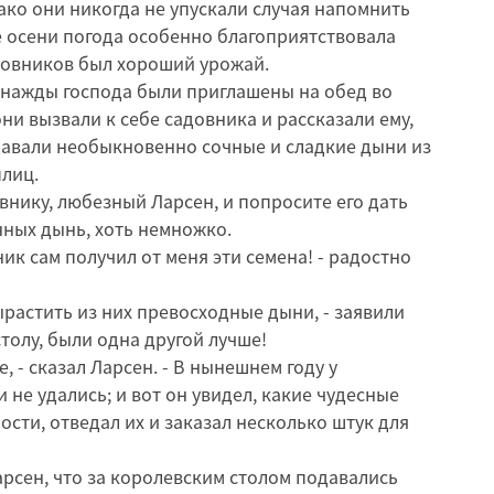
ако они никогда не упускали случая напомнить
е осени погода особенно благоприятствовала
довников был хороший урожай.
нажды господа были приглашены на обед во
ни вызвали к себе садовника и рассказали ему,
давали необыкновенно сочные и сладкие дыни из
плиц.
внику, любезный Ларсен, и попросите его дать
нных дынь, хоть немножко.
ик сам получил от меня эти семена! - радостно
 вырастить из них превосходные дыни, - заявили
столу, были одна другой лучше!
, - сказал Ларсен. - В нынешнем году у
не удались; и вот он увидел, какие чудесные
ости, отведал их и заказал несколько штук для
арсен, что за королевским столом подавались