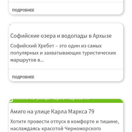
ПОДРОБНЕЕ
Софийские озера и водопады в Архызе
Софийский Хребет – это один из самых
популярных и захватывающих туристических
маршрутов в...
ПОДРОБНЕЕ
Амиго на улице Карла Маркса 79
Мельница
Оборудование для плющения
Murska
Амиго на улице Карла Маркса 79
Хотите провести отпуск в комфорте и тишине,
наслаждаясь красотой Черноморского