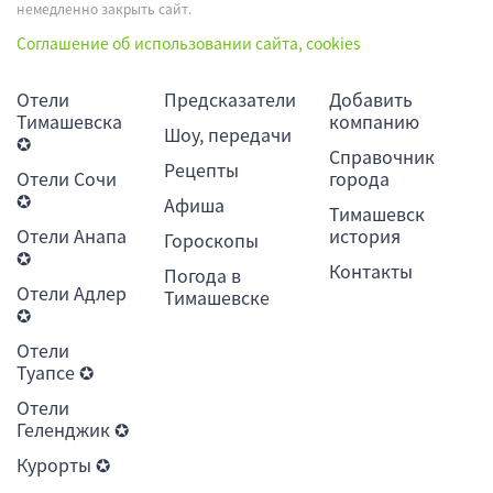
немедленно закрыть сайт.
Соглашение об использовании сайта, cookies
Отели
Предсказатели
Добавить
Тимашевска
компанию
Шоу, передачи
✪
Справочник
Рецепты
Отели Сочи
города
✪
Афиша
Тимашевск
Отели Анапа
история
Гороскопы
✪
Контакты
Погода в
Отели Адлер
Тимашевске
✪
Отели
Туапсе ✪
Отели
Геленджик ✪
Курорты ✪