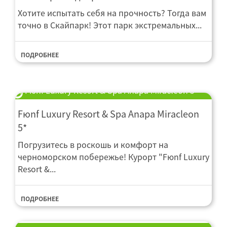
Хотите испытать себя на прочность? Тогда вам
точно в Скайпарк! Этот парк экстремальных...
ПОДРОБНЕЕ
Fюnf Luxury Resort & Spa Anapa Miracleon 5*
Мельница
Оборудование для плющения
Murska
Fюnf Luxury Resort & Spa Anapa Miracleon
5*
Погрузитесь в роскошь и комфорт на
черноморском побережье! Курорт "Fюnf Luxury
Resort &...
ПОДРОБНЕЕ