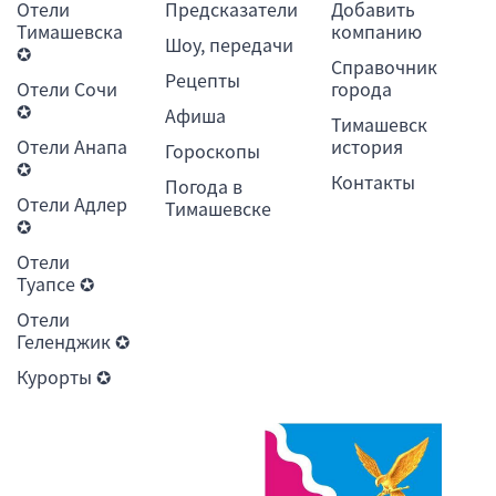
Отели
Предсказатели
Добавить
Тимашевска
компанию
Шоу, передачи
✪
Справочник
Рецепты
Отели Сочи
города
✪
Афиша
Тимашевск
Отели Анапа
история
Гороскопы
✪
Контакты
Погода в
Отели Адлер
Тимашевске
✪
Отели
Туапсе ✪
Отели
Геленджик ✪
Курорты ✪