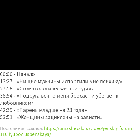
00:00 - Начало
13:27 - «Нищие мужчины испортили мне психику»
27:58 - «Стоматологическая трагедия»
38:54 - «Подруга вечно меня бросает и убегает к
любовникам»
42:39 - «Парень младше на 23 года»
53:51 - «Женщины зациклены на зависти»
Постоянная ссылка:
https://timashevsk.ru/video/jenskiy-forum-
110-lyubov-uspenskaya/