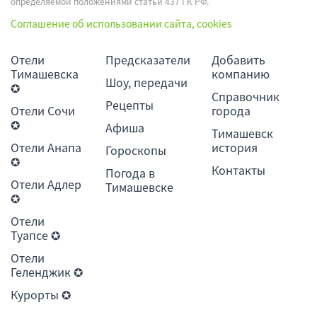
определяемой положениями статьи 437 ГК РФ.
Соглашение об использовании сайта, cookies
Отели
Предсказатели
Добавить
Тимашевска
компанию
Шоу, передачи
✪
Справочник
Рецепты
Отели Сочи
города
✪
Афиша
Тимашевск
Отели Анапа
история
Гороскопы
✪
Контакты
Погода в
Отели Адлер
Тимашевске
✪
Отели
Туапсе ✪
Отели
Геленджик ✪
Курорты ✪