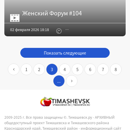
Женский Форум #104
02 февраля 2026 18:18
Показать следующие
1
2
3
4
5
6
7
8
...
2009-2025 г. Все права защищены ©.
Тимашевск.ру - АРХИВНЫЙ
общедоступный проект Тимашевска и Тимашевского района
Краснодарский край, Тимашевский район - информационный сайт