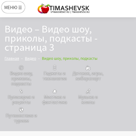
МЕНЮ ☰
Видео – Видео шоу,
приколы, подкасты -
страница 3
Главная
Видео
Видео шоу, приколы, подкасты
Видео шоу,
Гаджеты и
Детское, игры,
приколы,
технологии
киберспорт
подкасты
Кулинария и
Мистика и
Музыка и
рецепты
фантастика
клипы
Путешествия и
туризм