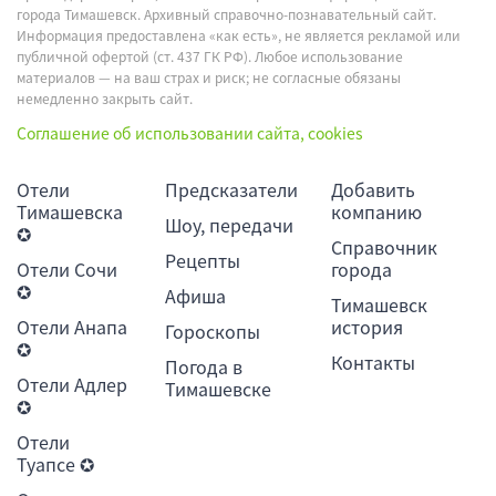
города Тимашевск. Архивный справочно-познавательный сайт.
Информация предоставлена «как есть», не является рекламой или
публичной офертой (ст. 437 ГК РФ). Любое использование
материалов — на ваш страх и риск; не согласные обязаны
немедленно закрыть сайт.
Соглашение об использовании сайта, cookies
Отели
Предсказатели
Добавить
Тимашевска
компанию
Шоу, передачи
✪
Справочник
Рецепты
Отели Сочи
города
✪
Афиша
Тимашевск
Отели Анапа
история
Гороскопы
✪
Контакты
Погода в
Отели Адлер
Тимашевске
✪
Отели
Туапсе ✪