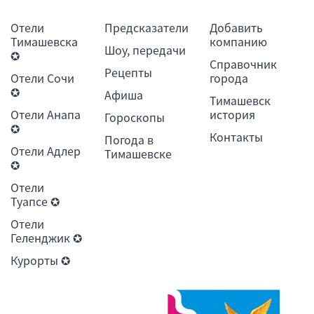
Отели
Предсказатели
Добавить
Тимашевска
компанию
Шоу, передачи
✪
Справочник
Рецепты
Отели Сочи
города
✪
Афиша
Тимашевск
Отели Анапа
история
Гороскопы
✪
Контакты
Погода в
Отели Адлер
Тимашевске
✪
Отели
Туапсе ✪
Отели
Геленджик ✪
Курорты ✪